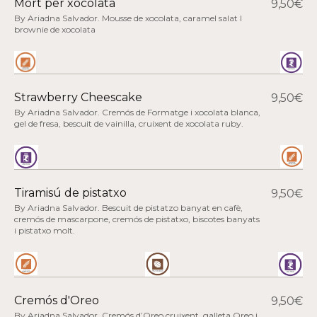
Mort per xocolata
9,50€
By Ariadna Salvador. Mousse de xocolata, caramel salat I
brownie de xocolata
Strawberry Cheescake
9,50€
By Ariadna Salvador.
Cremós de Formatge i xocolata blanca,
gel de fresa, bescuit de vainilla, cruixent de xocolata ruby.
Tiramisú de pistatxo
9,50€
By Ariadna Salvador. Bescuit de pistatzo banyat en cafè,
cremós de mascarpone, cremós de pistatxo, biscotes banyats
i pistatxo molt.
Cremós d'Oreo
9,50€
By Ariadna Salvador. Cremós d’Oreo cruixent, galleta Oreo i