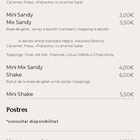
Caramel, Fresa, «Pistacho» o caramel Salat
Mini Sandy
3,00€
Mix Sandy
5,50€
Base de gelat, xarop a escollir («sirope») i topping a escollir
A escollir entre Xocolata Negra, Xocolata Blanca,
Caramel, Fresa, «Pistacho» o caramel Salat
Toppings: Oreo, Kit Kat, Filipinos, Lotus, M&Ms o Chips Ahoy
Mini Mix Sandy
4,00€
Shake
6,00€
Batut de la base de gelat amb xarop i toppings.
Mini Shake
5,50€
Postres
*consultar disponibilitat