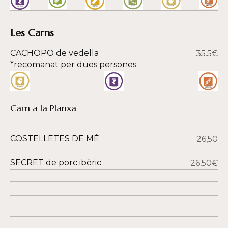
Les Carns
CACHOPO de vedella
35.5€
*recomanat per dues persones
Carn a la Planxa
COSTELLETES DE MÈ
26,50
SECRET de porc ibèric
26,50€