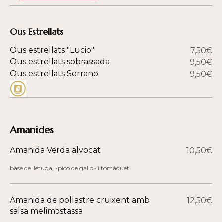
Ous Estrellats
Ous estrellats "Lucio"
7,50€
Ous estrellats sobrassada
9,50€
Ous estrellats Serrano
9,50€
Amanides
Amanida Verda alvocat
10,50€
base de lletuga, «pico de gallo» i tomàquet
Amanida de pollastre cruixent amb
12,50€
salsa melimostassa