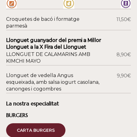
Croquetes de bacó i formatge
11,50€
parmesà
Llonguet guanyador del premi a Millor
Llonguet a la X Fira del Llonguet
LLONGUET DE CALAMARINS AMB
8,90€
KIMCHI MAYO
Llonguet de vedella Angus
9,90€
esqueixada, amb salsa iogurt casolana,
canonges i cogombres
La nostra especialitat
BURGERS
CARTA BURGERS