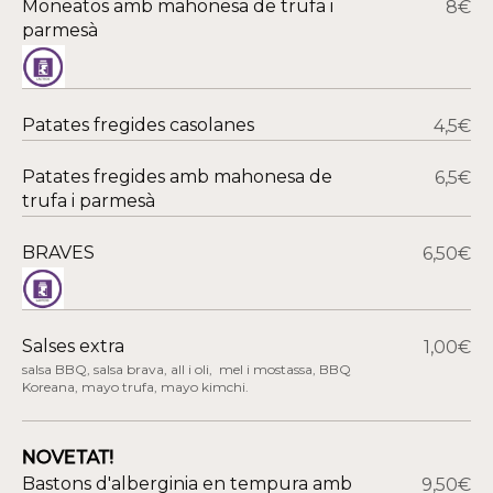
Moneatos amb mahonesa de trufa i
8€
parmesà
Patates fregides casolanes
4,5€
Patates fregides amb mahonesa de
6,5€
trufa i parmesà
BRAVES
6,50€
Salses extra
1,00€
salsa BBQ, salsa brava, all i oli, mel i mostassa, BBQ
Koreana, mayo trufa, mayo kimchi.
NOVETAT!
Bastons d'alberginia en tempura amb
9,50€