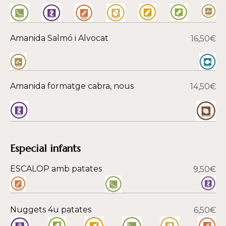
Amanida Salmó i Alvocat
16,50€
Amanida formatge cabra, nous
14,50€
Especial infants
ESCALOP amb patates
9,50€
Nuggets 4u patates
6,50€