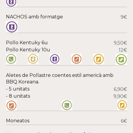
NACHOS amb formatge
9€
Pollo Kentuky 6u
9,50€
Pollo Kentuky 10u
12€
Aletes de Pollastre coentes estil americà amb
BBQ Koreana.
- 5 unitats
6,90€
- 8 unitats
9,90€
Moneatos
6€