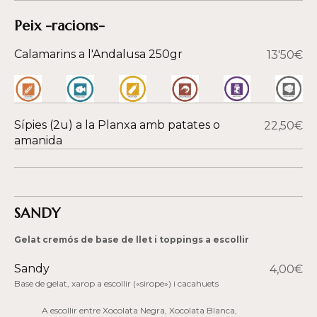
Peix -racions-
Calamarins a l'Andalusa 250gr
13'50€
Sípies (2u) a la Planxa amb patates o
22,50€
amanida
SANDY
Gelat cremós de base de llet i toppings a escollir
Sandy
4,00€
Base de gelat, xarop a escollir («sirope») i cacahuets
A escollir entre Xocolata Negra, Xocolata Blanca,