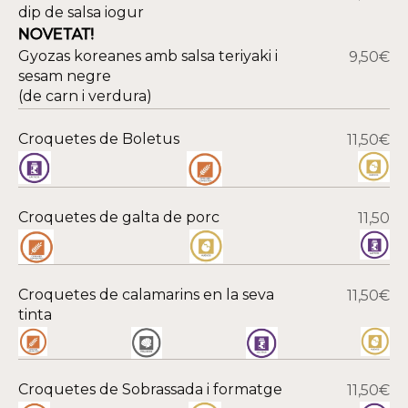
dip de salsa iogur
NOVETAT!
Gyozas koreanes amb salsa teriyaki i
9,50€
sesam negre
(de carn i verdura)
Croquetes de Boletus
11,50€
Croquetes de galta de porc
11,50
Croquetes de calamarins en la seva
11,50€
tinta
Croquetes de Sobrassada i formatge
11,50€