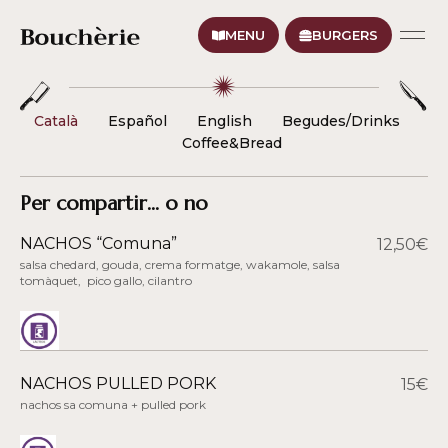
MENU
BURGERS
Català
Español
English
Begudes/Drinks
Coffee&Bread
Per compartir... o no
NACHOS “Comuna”
12,50€
salsa chedard, gouda, crema formatge, wakamole, salsa
tomàquet, pico gallo, cilantro
NACHOS PULLED PORK
15€
nachos sa comuna + pulled pork